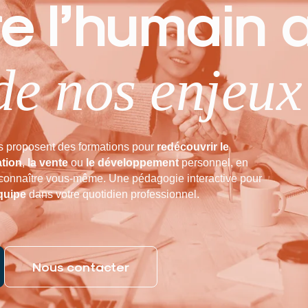
e l’humain 
de nos enjeux
s proposent des formations pour
redécouvrir le
tion
,
la vente
ou
le développement
personnel, en
onnaître vous-même. Une pédagogie interactive pour
quipe
dans votre quotidien professionnel.
Nous contacter