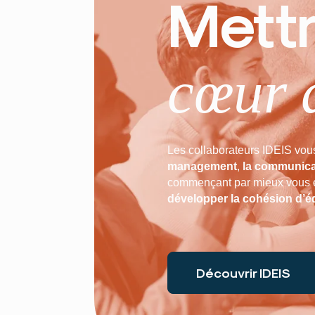
Mettr
cœur 
Les collaborateurs IDEIS vou
management
,
la communica
commençant par mieux vous c
développer la cohésion d’é
Découvrir IDEIS