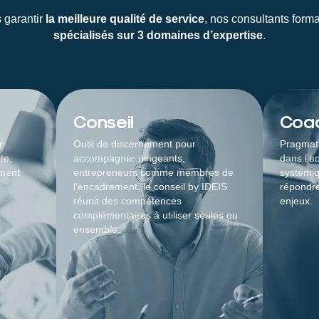
 garantir
la meilleure qualité de service
, nos consultants form
spécialisés sur 3 domaines d’expertise
.
Conseil
Coa
r-
Outil de discernement pour
Pragmati
te,
accompagner dirigeants,
dans l’e
ement
entrepreneurs comme membres de
systémi
l’encadrement, le conseil by IDEIS
répondre
réunit des compétences
enjeux.
complémentaires à utiliser seules ou
ensemble.