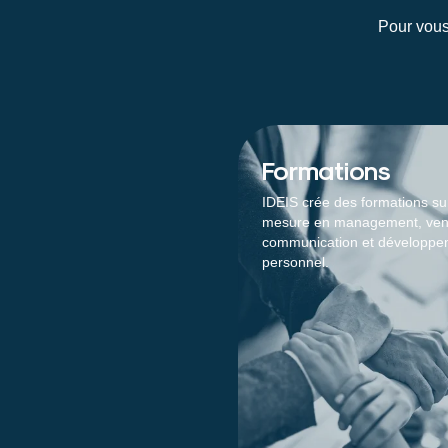
Pour vous
Formations
IDEIS crée des formations su
mesure en management, ven
communication et développ
personnel.