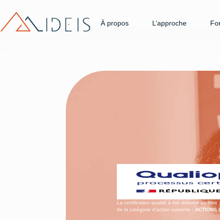
À propos
L’approche
Fo
La certification qualité à été délivrée au titre
de la catégorie d’action suivante :
ACTIONS 