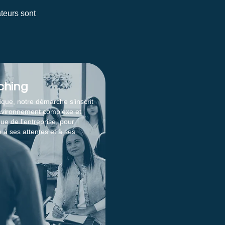
ateurs sont
ching
que, notre démarche s’inscrit
nvironnement complexe et
que de l’entreprise, pour
 à ses attentes et à ses