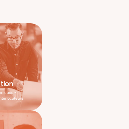
tion
niques •
nterlocuteurs