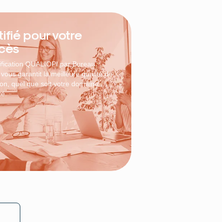
ifié pour votre
cès
tification QUALIOPI par Bureau
 vous garantit la meilleure qualité de
ion, quel que soit votre domaine
té.