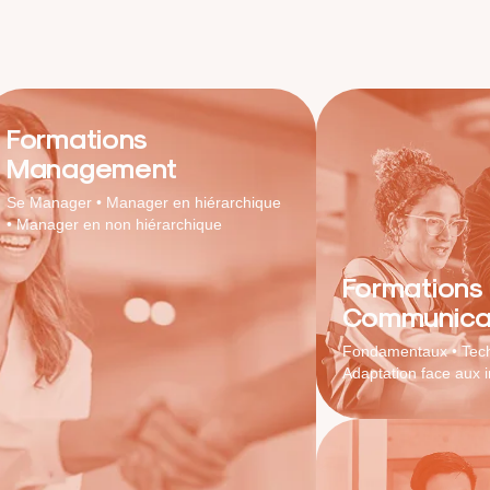
Formations
Management
Se Manager • Manager en hiérarchique
• Manager en non hiérarchique
Formations
Communica
Fondamentaux • Tech
Adaptation face aux i