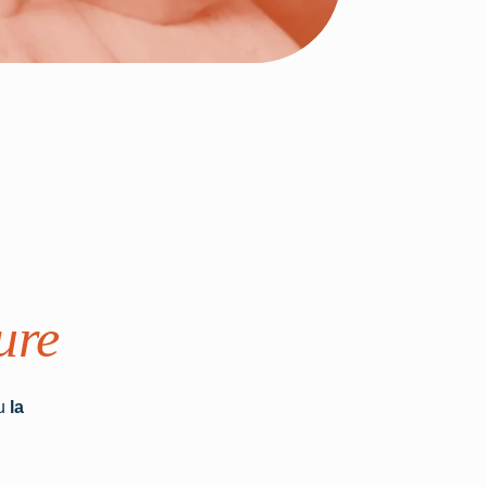
ure
u
la