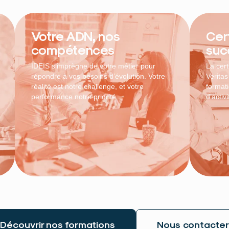
Votre ADN, nos
Cert
compétences
suc
IDEIS s’imprègne de votre métier pour
La cer
répondre à vos besoins d’évolution. Votre
Veritas
réalité est notre challenge, et votre
format
performance notre priorité.
d’activi
Découvrir nos formations
Nous contacter