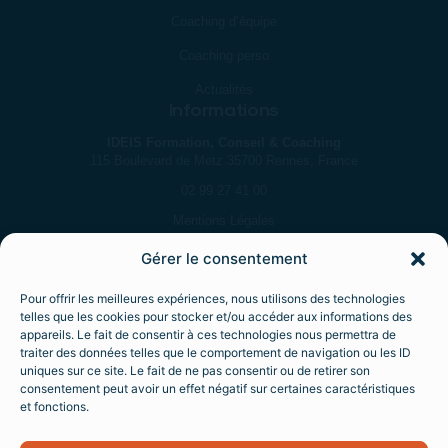
Coaching d’équipe
Coaching perso
Actualités
Informations
IDEIS Formation, Conseil & Coaching
115 Boulevard de Metz 35700 Rennes, France
02 99 27 41 00
Mentions Légales
Gérer le consentement
Nous contacter
Pour offrir les meilleures expériences, nous utilisons des technologies
Rejoindre notre newsletter
telles que les cookies pour stocker et/ou accéder aux informations des
appareils. Le fait de consentir à ces technologies nous permettra de
traiter des données telles que le comportement de navigation ou les ID
uniques sur ce site. Le fait de ne pas consentir ou de retirer son
consentement peut avoir un effet négatif sur certaines caractéristiques
et fonctions.