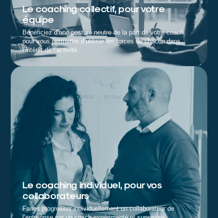
Le coaching collectif, pour votre
équipe
Bénéficiez d’une posture neutre de la part de votre coach,
pour vous permettre d’utiliser les forces de chacun dans
l’intérêt de l’activité.
Le coaching individuel, pour vos
collaborateurs
Faites progresser individuellement un collaborateur de
l’entreprise par un coach expérimenté et supervisé.